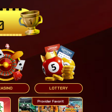
2
CASINO
LOTTERY
Provider Favorit