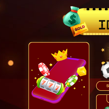
I
S
Layanan Customer