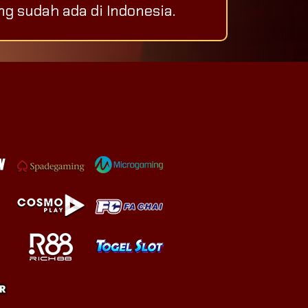
g sudah ada di Indonesia.