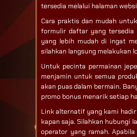
tersedia melalui halaman websi
Cara praktis dan mudah untuk
formulir daftar yang tersedia
yang lebih mudah di ingat me
silahkan langsung melakukan lo
Untuk pecinta permainan jepe
menjamin untuk semua produk 
akan puas dalam bermain. Bany
promo bonus menarik setiap ha
Link alternatif yang kami had
kapan saja. Silahkan hubungi 
operator yang ramah. Apabila