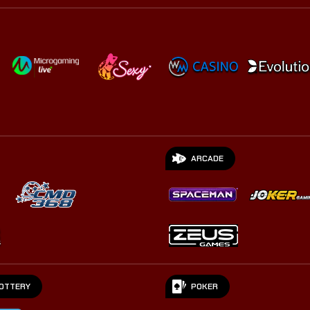
ARCADE
OTTERY
POKER