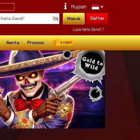
Rupiah
Daftar
Masuk
Lupa Kata Sandi ?
Berita
Promosi