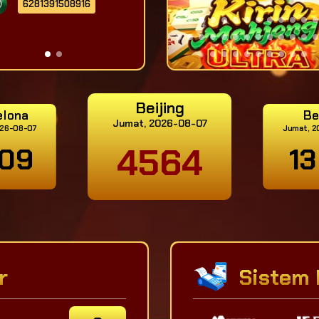
Permainan
Terlengkap dalam
seluruh platform
Beijing
elona
Be
Jumat, 2026-08-07
026-08-07
Jumat, 2
4564
09
1
r
Sistem