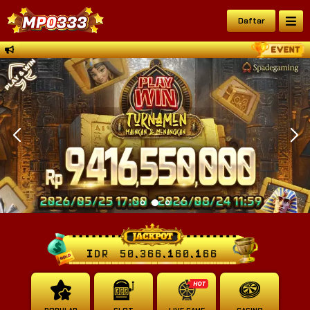
Daftar
IDR
50,366,160,224