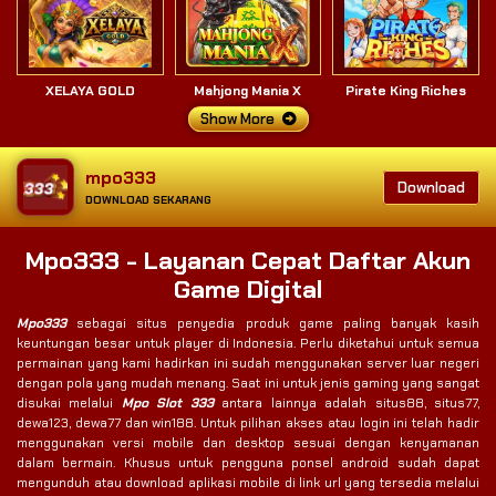
XELAYA GOLD
Mahjong Mania X
Pirate King Riches
Show More
mpo333
Download
DOWNLOAD SEKARANG
Mpo333 - Layanan Cepat Daftar Akun
Game Digital
Mpo333
sebagai situs penyedia produk game paling banyak kasih
keuntungan besar untuk player di Indonesia. Perlu diketahui untuk semua
permainan yang kami hadirkan ini sudah menggunakan server luar negeri
dengan pola yang mudah menang. Saat ini untuk jenis gaming yang sangat
disukai melalui
Mpo Slot 333
antara lainnya adalah situs88, situs77,
dewa123, dewa77 dan win188. Untuk pilihan akses atau login ini telah hadir
menggunakan versi mobile dan desktop sesuai dengan kenyamanan
dalam bermain. Khusus untuk pengguna ponsel android sudah dapat
mengunduh atau download aplikasi mobile di link url yang tersedia melalui